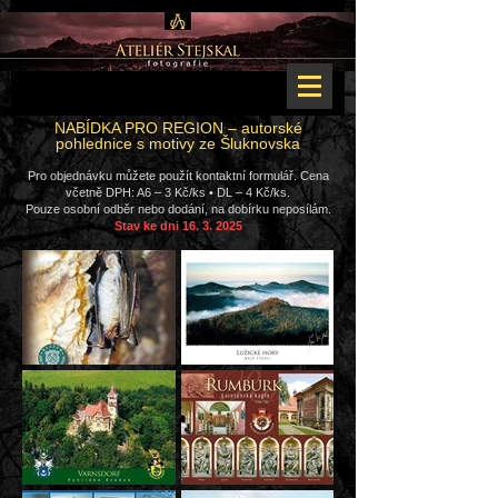
NABÍDKA PRO REGION – autorské
pohlednice s motivy ze Šluknovska
Pro objednávku můžete použít kontaktní formulář. Cena
včetně DPH: A6 – 3 Kč/ks • DL – 4 Kč/ks.
Pouze osobní odběr nebo dodání, na dobírku neposílám.
Stav ke dni 16.
3. 2025